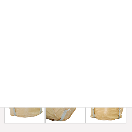
HN003C(10枚セット) (投入口小、排出口有
り、本体ラミネート付き)
販売価格
¥17,500
在庫状態 : 在庫有り