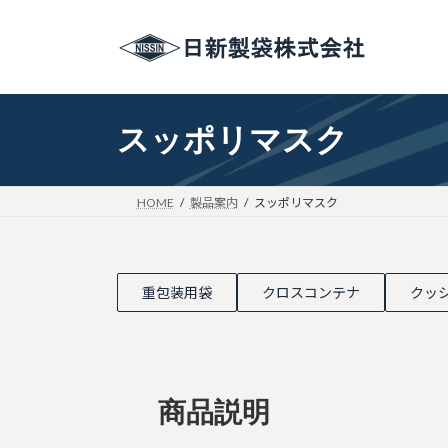
コ
ナ
ン
ビ
テ
ゲ
ン
ー
ツ
シ
スッポリマスク
へ
ョ
ス
ン
キ
に
ッ
移
HOME
製品案内
スッポリマスク
プ
動
重包装用袋
クロスコンテナ
クッ
商品説明