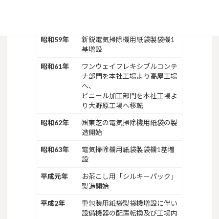
昭和58年
ミシン作業の完全自動化を図
り、新鋭自動ミシンを設置
昭和59年
新鋭電気掃除機用紙袋製袋機1
基増設
昭和61年
ワンウェイフレキシブルコンテ
ナ部門を本社工場より高屋工場
へ、
ビニール加工部門を本社工場よ
り大野原工場へ移転
昭和62年
㈱東芝の電気掃除機用紙袋の製
造開始
昭和63年
電気掃除機用紙袋製袋機1基増
設
平成元年
お茶こし用「シルキーパック」
製造開始
平成2年
重包装用紙袋製袋機増設に伴い
設備機器の配置転換及び工場内