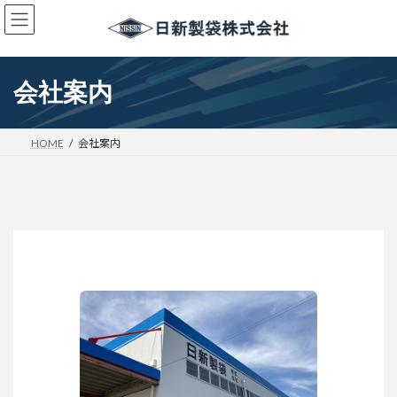
コ
ナ
ン
ビ
テ
ゲ
ン
ー
ツ
シ
会社案内
へ
ョ
ス
ン
キ
に
HOME
会社案内
ッ
移
プ
動