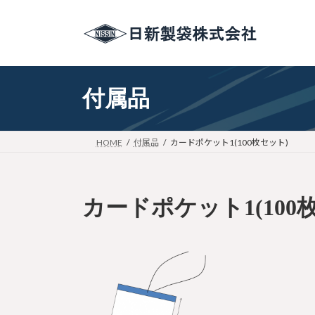
コ
ナ
ン
ビ
テ
ゲ
ン
ー
ツ
シ
付属品
へ
ョ
ス
ン
キ
に
ッ
移
HOME
付属品
カードポケット1(100枚セット)
プ
動
カードポケット1(100